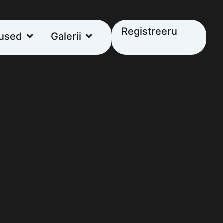
Registreeru
Open Tulemused
Open Galerii
used
Galerii