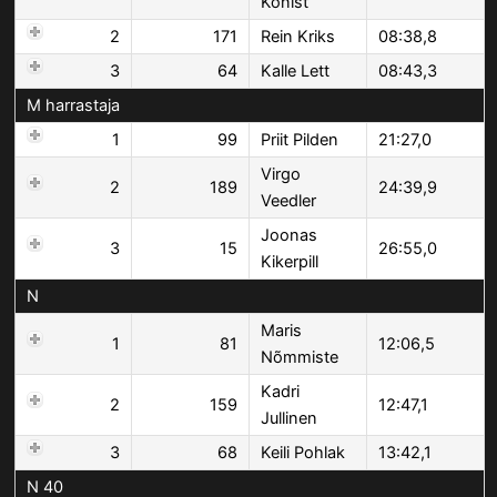
Konist
2
171
Rein Kriks
08:38,8
3
64
Kalle Lett
08:43,3
M harrastaja
1
99
Priit Pilden
21:27,0
Virgo
2
189
24:39,9
Veedler
Joonas
3
15
26:55,0
Kikerpill
N
Maris
1
81
12:06,5
Nõmmiste
Kadri
2
159
12:47,1
Jullinen
3
68
Keili Pohlak
13:42,1
N 40