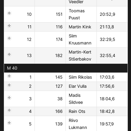
Veedler
Toomas
10
151
20:52,9
Puust
11
116
Martin Kink
21:13,8
Siim
12
174
32:29,5
Kruusmann
Martin-Kert
13
182
32:55,4
Stšerbakov
M 40
1
145
Siim Rikolas
17:03,6
2
127
Elar Vulla
17:56,6
Madis
3
38
18:04,6
Sildvee
4
166
Rain Ots
18:42,8
Riivo
5
139
19:57,9
Lukmann