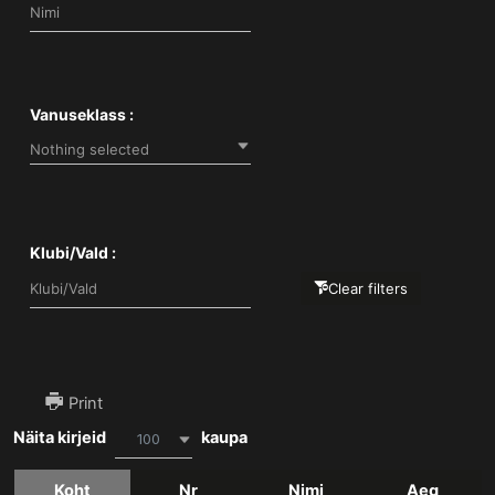
Vanuseklass :
Nothing selected
Klubi/Vald :
Clear filters
Print
Näita kirjeid
kaupa
100
Koht
Nr
Nimi
Aeg