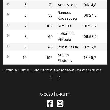
5
71
Arco Milder
06:14,8
Ramses
6
58
06:24,2
Koosapoeg
7
109
Siim Kiis
06:25,7
Johannes
8
60
06:53,2
Viikberg
9
46
Robin Pajula
07:15,8
Artjom
10
196
13:45,7
Fjodorov
Kuvatud: 172 kirjet (1-100)Kõik kuvatud kirjed põhinevad reaalsetel tulemustel.
© 2026 |
by
KUTT