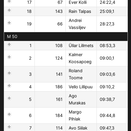
17
67
Ever Kolli
24:22,4
18
143
Rain Talpas
25:09,1
Andrei
19
66
28:27,3
Vassiljev
M 50
1
108
Üllar Lillmets
08:53,3
Kalmer
2
124
09:00,1
Koosapoeg
Roland
3
141
09:03,6
Toome
4
186
Vello Lillipuu
09:10,2
Ago
5
161
09:38,7
Murakas
Margo
6
184
09:44,8
Pihlak
7
114
Avo Siilak
09:47,3