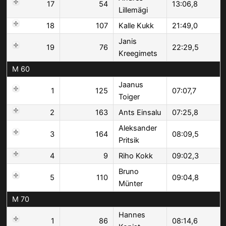
17
54
13:06,8
Lillemägi
18
107
Kalle Kukk
21:49,0
Janis
19
76
22:29,5
Kreegimets
M 60
Jaanus
1
125
07:07,7
Toiger
2
163
Ants Einsalu
07:25,8
Aleksander
3
164
08:09,5
Pritsik
4
9
Riho Kokk
09:02,3
Bruno
5
110
09:04,8
Münter
M 70
Hannes
1
86
08:14,6