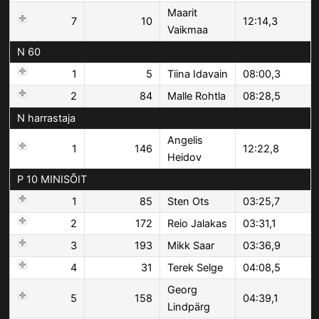
Maarit
7
10
12:14,3
Vaikmaa
N 60
1
5
Tiina Idavain
08:00,3
2
84
Malle Rohtla
08:28,5
N harrastaja
Angelis
1
146
12:22,8
Heidov
P 10 MINISÕIT
1
85
Sten Ots
03:25,7
2
172
Reio Jalakas
03:31,1
3
193
Mikk Saar
03:36,9
4
31
Terek Selge
04:08,5
Georg
5
158
04:39,1
Lindpärg