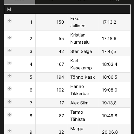
M
Erko
1
150
17:13,2
Jullinen
Kristjan
2
55
17:18,6
Nurmsalu
3
42
Sten Selge
17:47,5
Karl
4
167
18:03,4
Kasekamp
5
194
Tõnno Kask
18:06,5
Hanno
6
102
19:08,0
Tikkerbär
7
17
Alex Siim
19:13,8
Tarmo
8
87
19:49,8
Tähiste
Margo
9
32
20:06,8