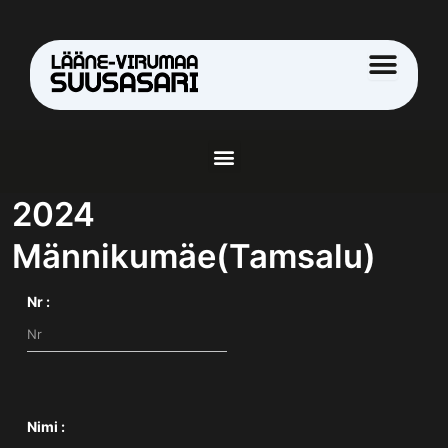
Skip
to
content
Menu
2024
Männikumäe(Tamsalu)
Nr :
Nimi :