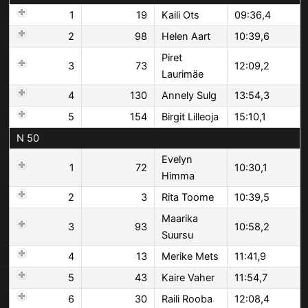
1
19
Kaili Ots
09:36,4
2
98
Helen Aart
10:39,6
Piret
3
73
12:09,2
Laurimäe
4
130
Annely Sulg
13:54,3
5
154
Birgit Lilleoja
15:10,1
N 50
Evelyn
1
72
10:30,1
Himma
2
3
Rita Toome
10:39,5
Maarika
3
93
10:58,2
Suursu
4
13
Merike Mets
11:41,9
5
43
Kaire Vaher
11:54,7
6
30
Raili Rooba
12:08,4