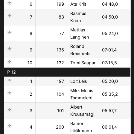
6
199
Ats Kriit
04:48,0
Rasmus
7
83
04:50,0
Kurm
Mattias
8
77
05:24,0
Langinen
Roland
9
136
07:01,4
Rreinmets
10
132
Tomi Saapar
07:15,5
P 12
1
197
Loit Leis
05:20,0
Mikk Mehis
2
104
05:35,2
Tammeleht
Albert
3
101
05:57,7
Kruusamägi
Ramon
4
200
06:01,4
Liblikmann